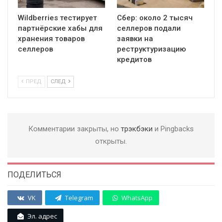
Wildberries тестирует
Сбер: около 2 тысяч
партнёрские хабы для
селлеров подали
хранения товаров
заявки на
селлеров
реструктуризацию
кредитов
ПРЕД
СЛЕД
Комментарии закрыты, но
трэкбэки
и Pingbacks
открыты.
ПОДЕЛИТЬСЯ
VK
Telegram
WhatsApp
Эл. адрес