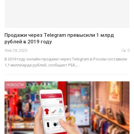
Продажи через Telegram превысили 1 млрд
рублей в 2019 году
Фев 28, 2020
0
В 2019 го­ду он­лайн-про­да­жи че­рез Telegram в Рос­сии со­ста­ви­ли
1,1 мил­ли­ар­да руб­лей, со­об­ща­ет РБК,…
НОВОСТИ