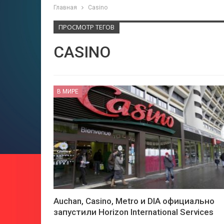
Главная
Casino
ПРОСМОТР ТЕГОВ
CASINO
В МИРЕ
Auchan, Casino, Metro и DIA официально
запустили Horizon International Services