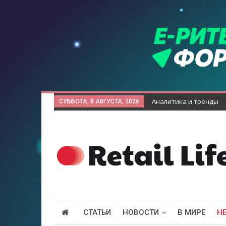
Аналитика и тренды
СУББОТА, 8 АВГУСТА, 2026
СТАТЬИ
НОВОСТИ
В МИРЕ
Н