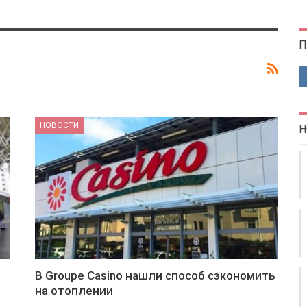
П
НОВОСТИ
Н
В Groupe Casino нашли способ сэкономить
на отоплении