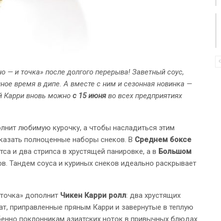
о — и точка» после долгого перерыва! Заветный соус,
нное время в дипе. А вместе с ним и сезонная новинка —
й Карри вновь можно
с 15 июня
во всех предприятиях
.
лнит любимую курочку, а чтобы насладиться этим
аказать полноценные наборы снеков. В
Среднем боксе
са и два стрипса в хрустящей панировке, а в
Большом
в. Тандем соуса и куриных снеков идеально раскрывает
 точка» дополнит
Чикен Карри ролл
: два хрустящих
лат, приправленные пряным Карри и завернутые в теплую
обенно поклонникам азиатских ноток в привычных блюдах.