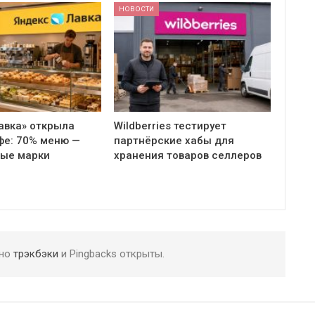
НОВОСТИ
авка» открыла
Wildberries тестирует
фе: 70% меню —
партнёрские хабы для
ные марки
хранения товаров селлеров
 но
трэкбэки
и Pingbacks открыты.