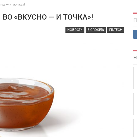
но — и точка»!
ВО «ВКУСНО — И ТОЧКА»!
П
НОВОСТИ
E-GROCERY
FINTECH
Н