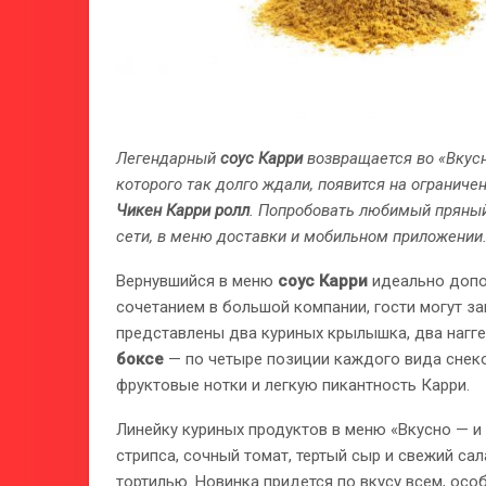
Легендарный
соус Карри
возвращается во «Вкусн
которого так долго ждали, появится на ограниче
Чикен Карри ролл
. Попробовать любимый пряны
сети, в меню доставки и мобильном приложении
Вернувшийся в меню
соус Карри
идеально допо
сочетанием в большой компании, гости могут з
представлены два куриных крылышка, два наггет
боксе
— по четыре позиции каждого вида снеко
фруктовые нотки и легкую пикантность Карри.
Линейку куриных продуктов в меню «Вкусно — и
стрипса, сочный томат, тертый сыр и свежий са
тортилью. Новинка придется по вкусу всем, ос