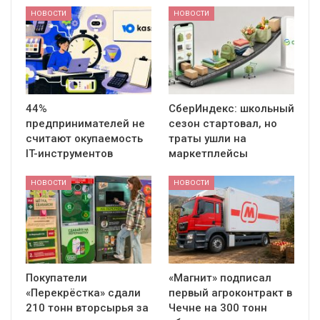
НОВОСТИ
НОВОСТИ
44%
СберИндекс: школьный
предпринимателей не
сезон стартовал, но
считают окупаемость
траты ушли на
IT-инструментов
маркетплейсы
НОВОСТИ
НОВОСТИ
Покупатели
«Магнит» подписал
«Перекрёстка» сдали
первый агроконтракт в
210 тонн вторсырья за
Чечне на 300 тонн