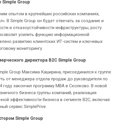
 Simple Group
тним опытом в крупнейших российских компаниях,
. В Simple Group он будет отвечать за создание и
сти и отказоустойчивости инфраструктуры, росту
 позволит усилить функцию информационной
елено развитию клиентских ИТ-систем и ключевых
оговому мониторингу.
ерческого директора B2C Simple Group
mple Group Максима Каширина, присоединился к группе
путь от менеджера отдела продаж до руководителя по
4 году закончил программу MBA в Сколково. В новой
озничного бизнеса группы компаний, реализация
нной эффективности бизнеса в сегменте B2C, включая
ый сервис SimplePrive.
тором Simple Group