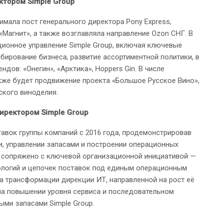
тором Simple Group
имала пост генерального директора Pony Express,
Магнит», а также возглавляла направление Ozon СНГ. В
ционное управление Simple Group, включая ключевые
бирование бизнеса, развитие ассортиментной политики, в
дов: «Онегин», «Арктика», Hoppers Gin. В числе
кже будет продвижение проекта «Большое Русское Вино»,
ского виноделия.
иректором Simple Group
авок группы компаний с 2016 года, продемонстрировав
и, управлении запасами и построении операционных
ь сопряжено с ключевой организационной инициативой —
логий и цепочек поставок под единым операционным
а трансформации дирекции ИТ, направленной на рост её
на повышении уровня сервиса и последовательном
ыми запасами Simple Group.