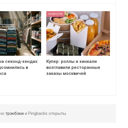
НОВОСТИ
на секонд-хендах:
Купер: роллы и хинкали
усомнились в
возглавили ресторанные
оса
заказы москвичей
 но
трэкбэки
и Pingbacks открыты.