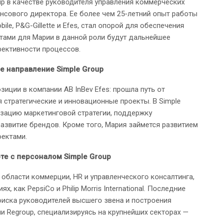
up в качестве руководителя управления коммерческих
нсового директора. Ее более чем 25-летний опыт работы
le, P&G-Gillette и Efes, стал опорой для обеспечения
тами для Марии в данной роли будут дальнейшее
ективности процессов.
е направление Simple Group
зиции в компании AB InBev Efes: прошла путь от
я стратегические и инновационные проекты. В Simple
изацию маркетинговой стратегии, поддержку
развитие брендов. Кроме того, Мария займется развитием
оектами.
те с персоналом Simple Group
 области коммерции, HR и управленческого консалтинга,
 как PepsiCo и Philip Morris International. Последние
оиска руководителей высшего звена и построения
 Regroup, специализируясь на крупнейших секторах —