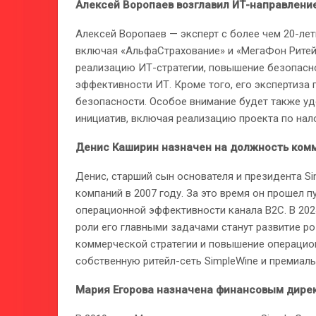
Алексей Воропаев возглавил ИТ-направление
Алексей Воропаев — эксперт с более чем 20-ле
включая «АльфаСтрахование» и «МегаФон Ритейл»
реализацию ИТ-стратегии, повышение безопасно
эффективности ИТ. Кроме того, его экспертиза
безопасности. Особое внимание будет также уд
инициатив, включая реализацию проекта по нал
Денис Каширин назначен на должность комм
Денис, старший сын основателя и президента Si
компаний в 2007 году. За это время он прошел 
операционной эффективности канала B2C. В 202
роли его главными задачами станут развитие р
коммерческой стратегии и повышение операцио
собственную ритейл-сеть SimpleWine и премиальн
Мария Егорова назначена финансовым дирек