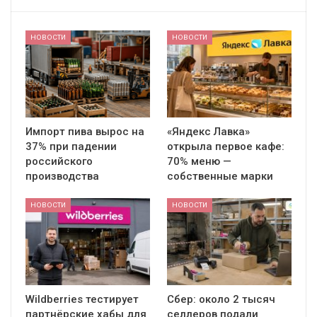
НОВОСТИ
НОВОСТИ
Импорт пива вырос на
«Яндекс Лавка»
37% при падении
открыла первое кафе:
российского
70% меню —
производства
собственные марки
НОВОСТИ
НОВОСТИ
Wildberries тестирует
Сбер: около 2 тысяч
партнёрские хабы для
селлеров подали