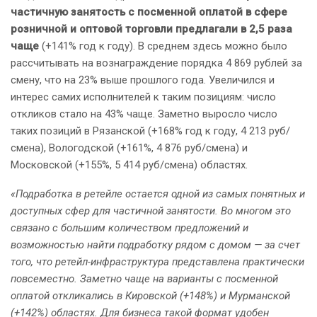
частичную занятость с посменной оплатой в сфере
розничной и оптовой торговли предлагали в 2,5 раза
чаще
(+141% год к году). В среднем здесь можно было
рассчитывать на вознаграждение порядка 4 869 рублей за
смену, что на 23% выше прошлого года. Увеличился и
интерес самих исполнителей к таким позициям: число
откликов стало на 43% чаще. Заметно выросло число
таких позиций в Рязанской (+168% год к году, 4 213 руб/
смена), Вологодской (+161%, 4 876 руб/смена) и
Московской (+155%, 5 414 руб/смена) областях.
«Подработка в ретейле остается одной из самых понятных и
доступных сфер для частичной занятости. Во многом это
связано с большим количеством предложений и
возможностью найти подработку рядом с домом — за счет
того, что ретейл-инфраструктура представлена практически
повсеместно. Заметно чаще на варианты с посменной
оплатой откликались в Кировской (+148%) и Мурманской
(+142%) областях. Для бизнеса такой формат удобен