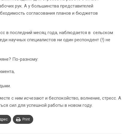
рабочих рук. А у большинства представителей
еобходимость согласования планов и бюджетов
сс в последний месяц года, наблюдается в сельском
еди научных специалистов ни один респондент (!) не
ияне? По-разному:
жмента,
дьми.
месте с ним исчезают и беспокойство, волнение, стресс. А
ся сил для успешной работы в новом году.
адрес
Print