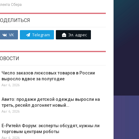
лекта Сбера
ОДЕЛИТЬСЯ
VK
Telegram
Эл. адрес
ОВОСТИ
Число заказов люксовых товаров в России
выросло вдвое за полугодие
Авг 6, 2026
Авито: продажи детской одежды выросли на
треть, ресейл догоняет новый…
Авг 6, 2026
Е-Ритейл Форум: эксперты обсудят, нужны ли
торговым центрам роботы
Авг 6, 2026