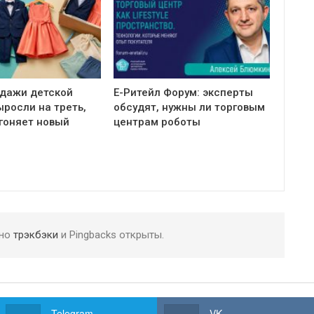
одажи детской
Е-Ритейл Форум: эксперты
росли на треть,
обсудят, нужны ли торговым
гоняет новый
центрам роботы
 но
трэкбэки
и Pingbacks открыты.
Telegram
VK