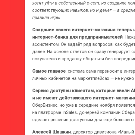
хотят уйти в собственный e-com, но создание по
соответствующих навыков, но и денег — в средне
правила игры.
Создание своего интернет-магазина теперь 
интернет-банка для предпринимателей
. Наж
ассистентом. Он задаёт ряд вопросов: как будет
далее. На основе ответов он сразу генерирует 
покупателю и продавцу общаться без посредни
Самое главное
: система сама переносит в инт
личных кабинетов на маркетплейсах — не нужно 
Сервис доступен клиентам, которые ввели A
и не имеют действующего интернет-магазин
СберБизнес, но уже в середине ноября появитс
на платформе InSales, дочерней компании Сбер
сделает решение доступным для ещё большего 
Алексей Шашкин
, директор дивизиона «Малый