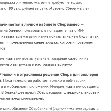
лноценного интернет-магазина требует не только
м от 80 тыс. рублей за сайт. И сервис Сбера меняет
начинается в личном кабинете СберБизнес —
ав на баннер, пользователь попадает в чат с ИИ-
 называться магазин, какие контакты на нём будут и так
сайт — полноценный канал продаж, который позволяет
ков.
ернет-магазин все актуальные товарные карточки из
ничего выгружать и настраивать вручную.
PI-ключи в отраслевом решении Сбера для селлеров
а
. Пока технология работает только в веб-версии
я и в мобильном приложении. Интернет-магазин создаётся
а. В ближайшее время Сбер расширит функциональность и
числа предпринимателей.
 и микробизнес» Сбербанка:
«Предприниматели стремятся