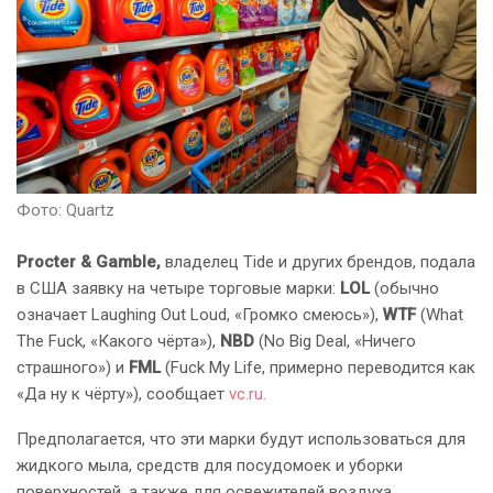
Фото: Quartz
Procter & Gamble,
владелец Tide и других брендов, подала
в США заявку на четыре торговые марки:
LOL
(обычно
означает Laughing Out Loud, «Громко смеюсь»),
WTF
(What
The Fuck, «Какого чёрта»),
NBD
(No Big Deal, «Ничего
страшного») и
FML
(Fuck My Life, примерно переводится как
«Да ну к чёрту»), сообщает
vc.ru.
Предполагается, что эти марки будут использоваться для
жидкого мыла, средств для посудомоек и уборки
поверхностей, а также для освежителей воздуха.