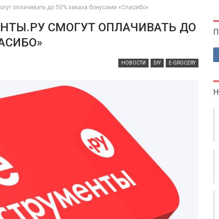
огут оплачивать до 50% заказа бонусами «Спасибо»
НТЫ.РУ СМОГУТ ОПЛАЧИВАТЬ ДО
П
АСИБО»
НОВОСТИ
DIY
E-GROCERY
Н