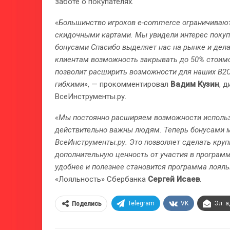
заботе о покупателях.
«Большинство игроков e-commerce ограничиваю
скидочными картами. Мы увидели интерес покуп
бонусами Спасибо выделяет нас на рынке и делае
клиентам возможность закрывать до 50% стоим
позволит расширить возможности для наших B2C-
гибкими»
, — прокомментировал
Вадим Кузин
, 
ВсеИнструменты.ру.
«Мы постоянно расширяем возможности использо
действительно важны людям. Теперь бонусами м
ВсеИнструменты.ру. Это позволяет сделать кру
дополнительную ценность от участия в программ
удобнее и полезнее становится программа лояль
«Лояльность» Сбербанка
Сергей Исаев
.
Telegram
VK
Эл. 
Поделись