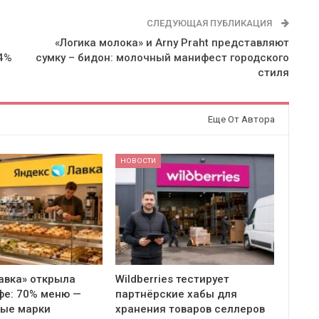
СЛЕДУЮЩАЯ ПУБЛИКАЦИЯ
«Логика молока» и Arny Praht представляют
 4%
сумку – бидон: молочный манифест городского
стиля
Еще От Автора
НОВОСТИ
авка» открыла
Wildberries тестирует
фе: 70% меню —
партнёрские хабы для
ные марки
хранения товаров селлеров