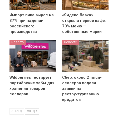
Импорт пива вырос на
«Яндекс Лавка»
37% при падении
открыла первое кафе:
российского
70% меню —
производства
собственные марки
НОВОСТИ
НОВОСТИ
Wildberries тестирует
Сбер: около 2 тысяч
партнёрские хабы для
селлеров подали
хранения товаров
заявки на
селлеров
реструктуризацию
кредитов
ПРЕД
СЛЕД