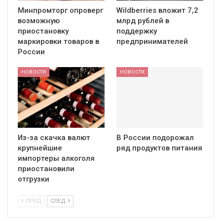
Минпромторг опроверг
Wildberries вложит 7,2
возможную
млрд рублей в
приостановку
поддержку
маркировки товаров в
предпринимателей
России
НОВОСТИ
НОВОСТИ
Из-за скачка валют
В России подорожал
крупнейшие
ряд продуктов питания
импортеры алкоголя
приостановили
отгрузки
ПРЕД
СЛЕД