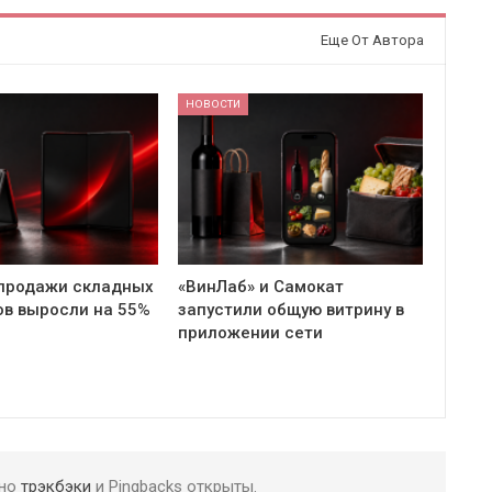
Еще От Автора
НОВОСТИ
продажи складных
«ВинЛаб» и Самокат
в выросли на 55%
запустили общую витрину в
приложении сети
 но
трэкбэки
и Pingbacks открыты.