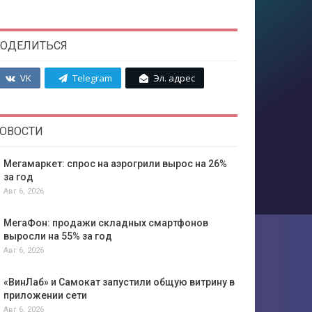
ОДЕЛИТЬСЯ
VK
Telegram
Эл. адрес
ОВОСТИ
Мегамаркет: спрос на аэрогрили вырос на 26%
за год
Авг 6, 2026
МегаФон: продажи складных смартфонов
выросли на 55% за год
Авг 6, 2026
«ВинЛаб» и Самокат запустили общую витрину в
приложении сети
Авг 6, 2026