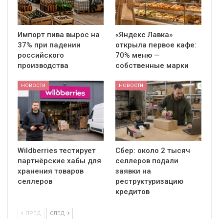
Импорт пива вырос на
«Яндекс Лавка»
37% при падении
открыла первое кафе:
российского
70% меню —
производства
собственные марки
НОВОСТИ
НОВОСТИ
Wildberries тестирует
Сбер: около 2 тысяч
партнёрские хабы для
селлеров подали
хранения товаров
заявки на
селлеров
реструктуризацию
кредитов
ПРЕД
СЛЕД