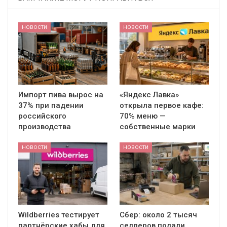
НОВОСТИ
НОВОСТИ
Импорт пива вырос на
«Яндекс Лавка»
37% при падении
открыла первое кафе:
российского
70% меню —
производства
собственные марки
НОВОСТИ
НОВОСТИ
Wildberries тестирует
Сбер: около 2 тысяч
партнёрские хабы для
селлеров подали