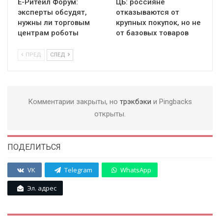
Е-Ритейл Форум:
ЦБ: россияне
эксперты обсудят,
отказываются от
нужны ли торговым
крупных покупок, но не
центрам роботы
от базовых товаров
ПРЕД
СЛЕД
Комментарии закрыты, но
трэкбэки
и Pingbacks
открыты.
ПОДЕЛИТЬСЯ
VK
Telegram
WhatsApp
Эл. адрес