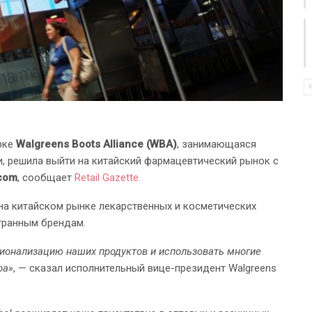
рке
Walgreens Boots Alliance (WBA)
, занимающаяся
и, решила выйти на китайский фармацевтический рынок с
.com
, сообщает
Retail Gazette.
 на китайском рынке лекарственных и косметических
странным брендам.
ионализацию наших продуктов и использовать многие
ba»
, — сказал исполнительный вице-президент Walgreens