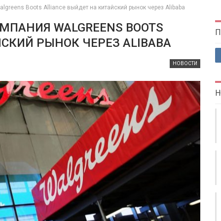
greens Boots Alliance выйдет на китайский рынок через Alibaba
МПАНИЯ WALGREENS BOOTS
П
ЙСКИЙ РЫНОК ЧЕРЕЗ ALIBABA
НОВОСТИ
Н