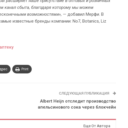
obal расширяет наше присутствие в оптовых и розничных
ким канал сбыта, благодаря которому мы можем
бесконечными возможностями»,
— добавил Мерфи. В
амые известные бренды компании: No7, Botanics, Liz
аптеку
адрес
Print
СЛЕДУЮЩАЯ ПУБЛИКАЦИЯ
Albert Heijn отследит производство
апельсинового сока через блокчейн
Еще От Автора