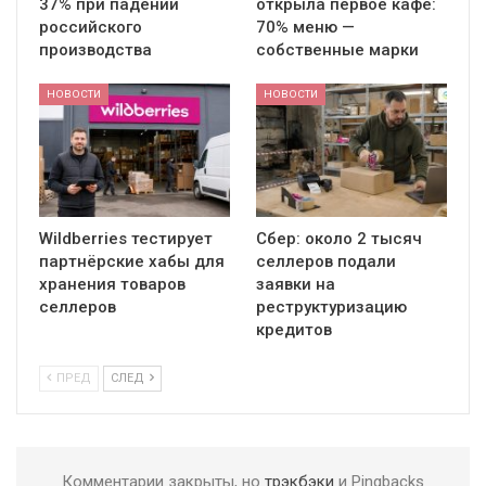
37% при падении
открыла первое кафе:
российского
70% меню —
производства
собственные марки
НОВОСТИ
НОВОСТИ
Wildberries тестирует
Сбер: около 2 тысяч
партнёрские хабы для
селлеров подали
хранения товаров
заявки на
селлеров
реструктуризацию
кредитов
ПРЕД
СЛЕД
Комментарии закрыты, но
трэкбэки
и Pingbacks