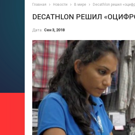
Главная
Новости
В мире
Decathlon решил «оцифр
DECATHLON РЕШИЛ «ОЦИФРО
Дата:
Сен 3, 2018