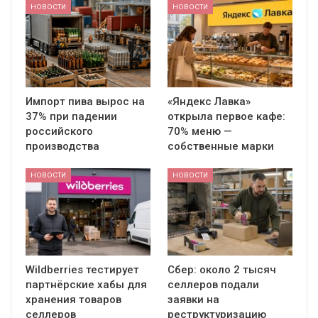
НОВОСТИ
НОВОСТИ
Импорт пива вырос на
«Яндекс Лавка»
37% при падении
открыла первое кафе:
российского
70% меню —
производства
собственные марки
НОВОСТИ
НОВОСТИ
Wildberries тестирует
Сбер: около 2 тысяч
партнёрские хабы для
селлеров подали
хранения товаров
заявки на
селлеров
реструктуризацию