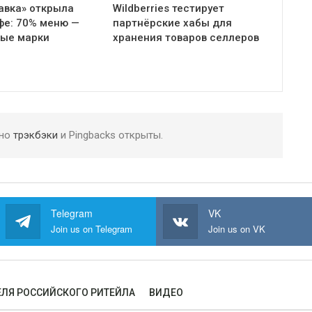
авка» открыла
Wildberries тестирует
фе: 70% меню —
партнёрские хабы для
ные марки
хранения товаров селлеров
 но
трэкбэки
и Pingbacks открыты.
Telegram
VK
Join us on Telegram
Join us on VK
ЛЯ РОССИЙСКОГО РИТЕЙЛА
ВИДЕО