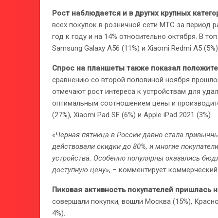
Рост наблюдается и в других крупных катего
всех покупок в розничной сети МТС за период 
год к году и на 14% относительно октября. В топ
Samsung Galaxy A56 (11%) и Xiaomi Redmi A5 (5%)
Спрос на планшеты также показал положит
сравнению со второй половиной ноября прошлог
отмечают рост интереса к устройствам для удал
оптимальным соотношением цены и производите
(27%), Xiaomi Pad SE (6%) и Apple iPad 2021 (3%).
«Черная пятница в России давно стала привычны
действовали скидки до 80%, и многие покупател
устройства. Особенно популярны оказались бюд
доступную цену»
, – комментирует коммерчески
Пиковая активность покупателей пришлась н
совершали покупки, вошли Москва (15%), Краснод
4%).