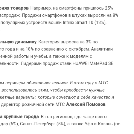
риях товаров
. Например, на смартфоны пришлось 25%
распродаж. Продажи смартфонов в штуках выросли на 8%
 популярных устройств вошли Infinix Smart 10 (13%),
.
ельную динамику
. Категория выросла на 3% по
о года и на 18% по сравнению с октябрем. Аналитики
енной работы и учебы, а также к моделям с
льности. Лидерами продаж стали HUAWEI MatePad SE
м периодом обновления техники. В этом году в МТС
и воспользовались этим, чтобы приобрести нужные
жетные варианты, которые сочетают в себе качество и
й директор розничной сети МТС
Алексей Помозов
.
а крупные города
. В топ регионов, где чаще всего
ар (6%), Санкт-Петербург (5%), а также Уфа и Казань (по