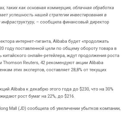
х, таких как основная коммерция, облачная обработка
вает успешность нашей стратегии инвестирования в
 инфраструктуру,
– сообщила финансовый директор
ктора интернет-гиганта, Alibaba будет «продолжать
20 году поставленной цели по общему обороту товара в
ь китайского онлайн-ретейлера, ждут продолжения роста
м Thomson Reuters, 42 рекомендуют акции Alibaba
енкам этих экспертов, составляет 28,8% от текущих
ций Alibaba к декабрю этого года до $230, что на 30%
идают рост бумаг на 22%, до $216.
dong Mall (JD) сообщила об увеличении убытков компании,