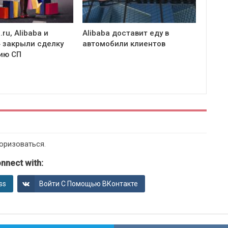
.ru, Alibaba и
Alibaba доставит еду в
 закрыли сделку
автомобили клиентов
ию СП
оризоваться
.
nnect with:
ss
Войти С Помощью ВКонтакте