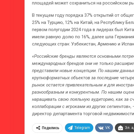
площадей может сохраниться на российском рын
В текущем году порядка 37% открытий от обще
25% на Турцию, 12% на Китай, на Республику Бел
первом полугодии 2024 года в лидерах был Кита
имели равную долю по 16%, далее шла Германия
следующих стран: Узбекистан, Армению и Испа
«Российские бренды являются основными потреб
международных брендов они не только расширил
представили новые концепции. По нашим данным
крупноформатных объектов за последние четыре 
рынок остается привлекательным и для иностран
разнообразным и конкурентным. По нашим оценк
наращивать свою лояльную аудиторию, как за сч
коллаборации с игроками из других сегментов»
,
директор департамента торговой недвижимости 
Telegram
VK
Эл. 
Поделись