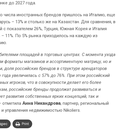
ке до 2027 года.
го числа иностранных брендов пришлось на Италию, еще
арусь – 13% и столько же на Казахстан. Для сравнения, в
й с показателем 26%, Турция, Южная Корея и Италия
 – 11%. По 5% рынка приходилось на каждую из
нию.
ителями площадей в торговых центрах. С момента ухода
и форматы магазинов и ассортиментную матрицу, но и
, доля российских брендов в структуре арендаторов
года увеличилась с 57% до 76%. При этом российский
ных игроков, что в совокупности делает его более
ам, российские бренды продолжат развиваться и
ет развития собственных ярких концепций, так и
 – отметила
Анна Никандрова
, партнер, региональный
и управления недвижимостью Nikoliers.
адрес
Print