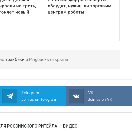
росли на треть,
обсудят, нужны ли торговым
гоняет новый
центрам роботы
 но
трэкбэки
и Pingbacks открыты.
Telegram
VK
Join us on Telegram
Join us on VK
ЛЯ РОССИЙСКОГО РИТЕЙЛА
ВИДЕО