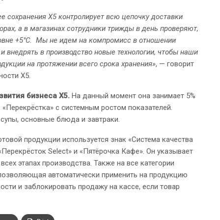
ее сохранения X5 контролирует всю цепочку доставки
орах, а в магазинах сотрудники трижды в день проверяют,
ровне +5°С. Мы не идем на компромисс в отношении
и внедрять в производство новые технологии, чтобы наши
одукции на протяжении всего срока хранения»
, — говорит
ности X5.
звития бизнеса X5.
На данный момент она занимает 5%
 «Перекрёстка» с системным ростом показателей.
супы, основные блюда и завтраки.
товой продукции используется знак «Система качества
Перекрёсток Select» и «Пятёрочка Кафе». Он указывает
 всех этапах производства. Также на все категории
, позволяющая автоматически применить на продукцию
ости и заблокировать продажу на кассе, если товар