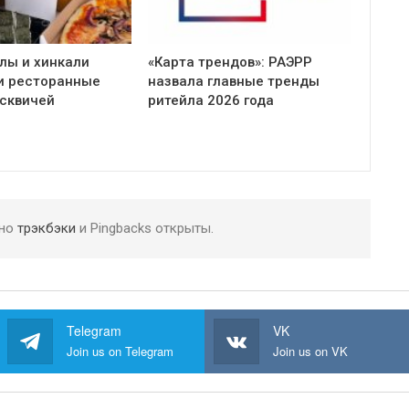
ллы и хинкали
«Карта трендов»: РАЭРР
и ресторанные
назвала главные тренды
сквичей
ритейла 2026 года
 но
трэкбэки
и Pingbacks открыты.
Telegram
VK
Join us on Telegram
Join us on VK