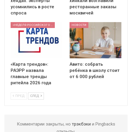
хендах: эксперты
хинкали возглавили
усомнились в росте
ресторанные заказы
спроса
москвичей
«НЕДЕЛЯ РОССИЙСКОГО РИТЕЙЛА» 2026
НОВОСТИ
«Карта трендов»:
Авито: собрать
РАЭРР назвала
ребёнка в школу стоит
главные тренды
от 6 000 рублей
ритейла 2026 года
ПРЕД
СЛЕД
Комментарии закрыты, но
трэкбэки
и Pingbacks
открыты.