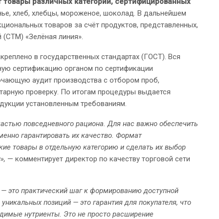
т товары различных категорий, сертифицированных
ченье, хлеб, хлебцы, мороженое, шоколад. В дальнейшем
циональных товаров за счёт продуктов, представленных,
 (СТМ) «Зелёная линия».
реплено в государственных стандартах (ГОСТ). Вся
ную сертификацию органом по сертификации
ючающую аудит производства с отбором проб,
тарную проверку. По итогам процедуры выдается
дукции установленным требованиям.
астью повседневного рациона. Для нас важно обеспечить
менно гарантировать их качество. Формат
кие товары в отдельную категорию и сделать их выбор
»,
— комментирует директор по качеству торговой сети
 — это практический шаг к формированию доступной
уникальных позиций — это гарантия для покупателя, что
одимые нутриенты. Это не просто расширение