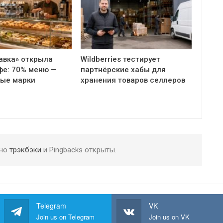
авка» открыла
Wildberries тестирует
фе: 70% меню —
партнёрские хабы для
ные марки
хранения товаров селлеров
 но
трэкбэки
и Pingbacks открыты.
Telegram
VK
Join us on Telegram
Join us on VK