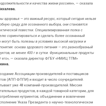
родолжительности и качества жизни россиян»,
— сказала
ихалева.
ы здоровья — это важный ресурс, который сегодня нельзя
обную среду для осознанного выбора, они становятся
ктической повестки. Специализированная полка с
елю сориентироваться и сделать более осознанный
могут быть полезны в условиях высокой нагрузки и
онятия: основа здорового питания — это разнообразный
ктов, не менее 400 г в сутки. Функциональные продукты
 его»,
— сказала директор ФГБУ «НМИЦ ТПМ»
кина.
создание Ассоциации производителей и поставщиков
тов (АПП ФППИ) и входит в число соучредителей.
тывает уже 48 компаний-производителей. Миссия
ательных продуктов, в каждой товарной категории, для
отребления нутриентов; объединение и вовлечение
исполнение Указа Президента о научно-технологическом