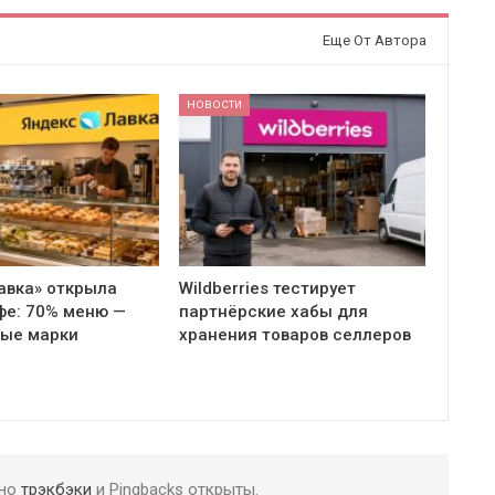
Еще От Автора
НОВОСТИ
авка» открыла
Wildberries тестирует
фе: 70% меню —
партнёрские хабы для
ные марки
хранения товаров селлеров
 но
трэкбэки
и Pingbacks открыты.