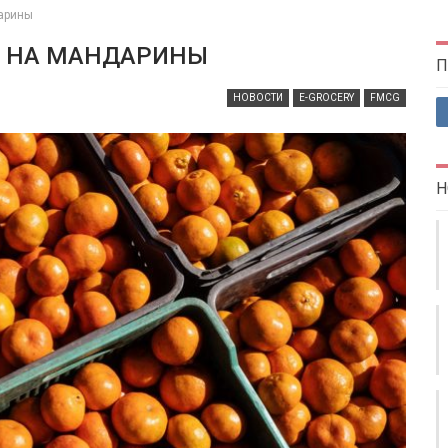
дарины
ОС НА МАНДАРИНЫ
П
НОВОСТИ
E-GROCERY
FMCG
Н