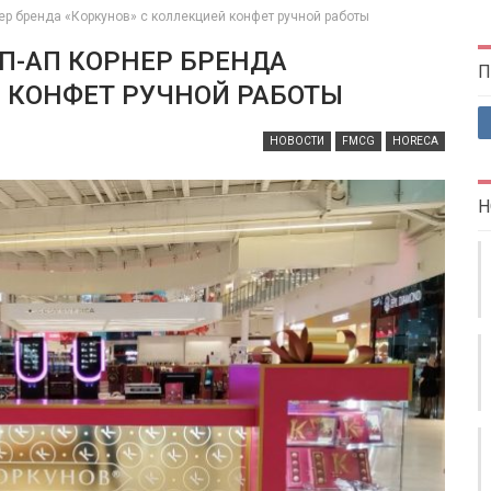
ер бренда «Коркунов» с коллекцией конфет ручной работы
П-АП КОРНЕР БРЕНДА
П
Й КОНФЕТ РУЧНОЙ РАБОТЫ
НОВОСТИ
FMCG
HORECA
Н