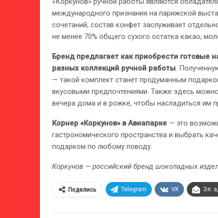
«Коркунов» ручной работы являются обладателя
международного признания на парижской выстав
сочетаний, состав конфет заслуживает отдельн
не менее 70% общего сухого остатка какао, мо
Бренд предлагает как приобрести готовые на
разных коллекций ручной работы
. Полученн
— такой комплект станет продуманным подарко
вкусовыми предпочтениями. Также здесь можно
вечера дома и в рожке, чтобы насладиться им п
Корнер «Коркунов» в Авиапарке
— это возможн
гастрономического пространства и выбрать ка
подарком по любому поводу.
Коркунов — российский бренд шоколадных издели
Telegram
VK
Эл. 
Поделись