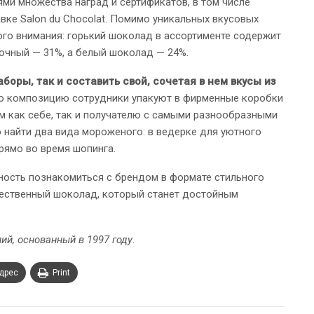
ми множества наград и сертификатов, в том числе
ке Salon du Chocolat. Помимо уникальных вкусовых
ого внимания: горький шоколад в ассортименте содержит
лочный — 31%, а белый шоколад — 24%.
боры, так и составить свой, сочетая в нем вкусы из
ую композицию сотрудники упакуют в фирменные коробки
м как себе, так и получателю с самыми разнообразными
 найти два вида мороженого: в ведерке для уютного
рямо во время шопинга.
ость познакомиться с брендом в формате стильного
чественный шоколад, который станет достойным
й, основанный в 1997 году
.
адрес
Print