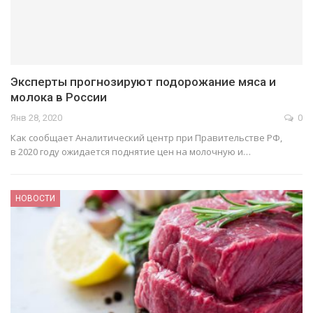
Эксперты прогнозируют подорожание мяса и
молока в России
Янв 28, 2020
0
Как сооб­щает Ана­ли­ти­че­ский центр при Пра­ви­тельстве РФ,
в 2020 году ожи­да­ется под­ня­тие цен на молоч­ную и…
НОВОСТИ