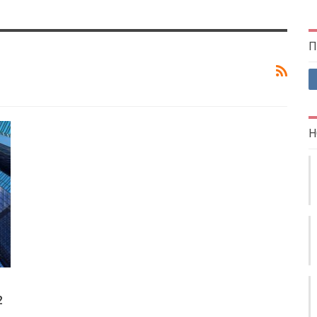
П
Н
2