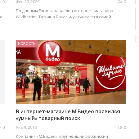
0
Фев 20, 2020
0
По дан­ным Forbes, вла­де­лец ин­тер­нет-ма­га­зи­на
до
Wildberries Та­тья­на Ба­каль­чук счи­та­ет­ся са­мой…
НОВОСТИ
В интернет-магазине М.Видео появился
«умный» товарный поиск
0
Янв 9, 2018
0
Компания «М.Видео», крупнейший российский