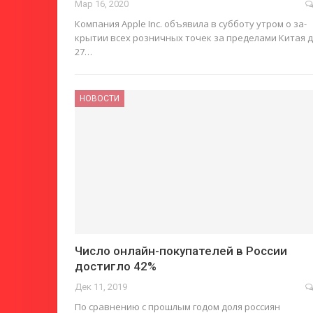
Мар 16, 2020
Ком­па­ния Apple Inc. объяви­ла в суб­бо­ту утром о за­
крытии всех роз­нич­ных то­чек за пре­де­ла­ми Ки­тая 
27…
НОВОСТИ
Число онлайн-покупателей в России
достигло 42%
Дек 11, 2019
По сравнению с прошлым годом доля россиян