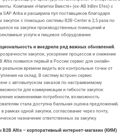
нты. Компания «Напитки Вместе» (ex-AB InBev Efes) с
 SAP Ariba и расширила пул поставщиков благодаря
 закупок с помощью системы B2B-Center в 2,5 раза по
ишелся на закупки производственных помещений и
 рекламные услуги и пищевое оборудование.
нкциональность и внедрила ряд важных обновлений.
розрачности закупок, ускорение процессов и снижение
2B Altis появился первый в России сервис для онлайн-
 в реальном времени видеть все контрольные точки от
пления на склад. В систему встроен сервис
цене с автовыпуском заказов по настраиваемому
зможности для коммуникации и гибкости закупок:
авление изменениями потребности, возможность
ователям стала доступна балльная оценка предложений,
в рамках одной закупки, согласование через почту,
ическое назначение ответственных за закупку.
B2B Altis – корпоративный интернет-магазин (КИМ)