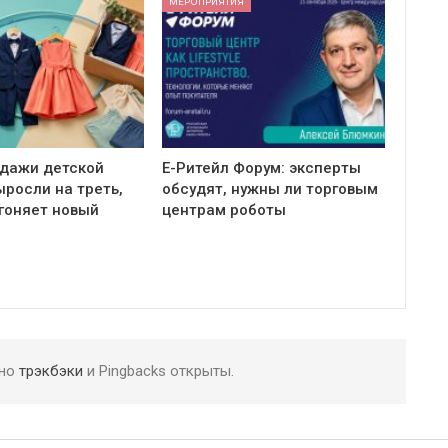
МЕРОПРИЯТИЯ
одажи детской
Е-Ритейл Форум: эксперты
росли на треть,
обсудят, нужны ли торговым
гоняет новый
центрам роботы
 но
трэкбэки
и Pingbacks открыты.