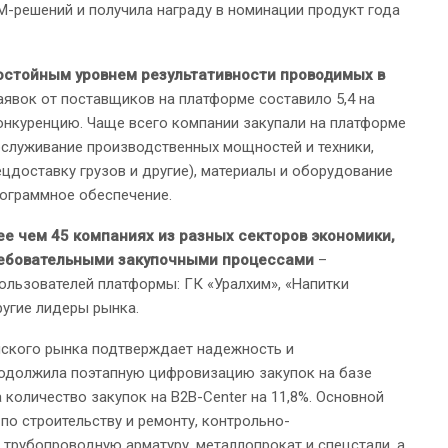
M-решений и получила награду в номинации продукт года
достойным уровнем результативности проводимых в
заявок от поставщиков на платформе составило 5,4 на
онкуренцию. Чаще всего компании закупали на платформе
обслуживание производственных мощностей и техники,
цдоставку грузов и другие), материалы и оборудование
рограммное обеспечение.
е чем 45 компаниях из разных секторов экономики,
ребовательными закупочными процессами
–
ользователей платформы: ГК «Уралхим», «Напитки
другие лидеры рынка.
йского рынка подтверждает надежность и
одолжила поэтапную цифровизацию закупок на базе
 количество закупок на B2B-Center на 11,8%. Основной
по строительству и ремонту, контрольно-
 трубопроводную арматуру, металлопрокат и спецстали, а