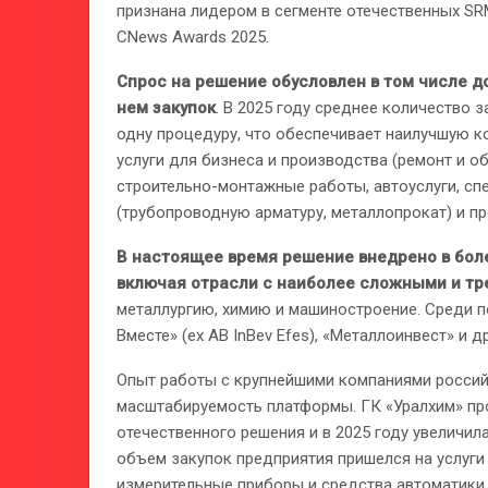
признана лидером в сегменте отечественных SR
CNews Awards 2025.
Спрос на решение обусловлен в том числе 
нем закупок
. В 2025 году среднее количество 
одну процедуру, что обеспечивает наилучшую к
услуги для бизнеса и производства (ремонт и 
строительно-монтажные работы, автоуслуги, спе
(трубопроводную арматуру, металлопрокат) и п
В настоящее время решение внедрено в боле
включая отрасли с наиболее сложными и т
металлургию, химию и машиностроение. Среди п
Вместе» (ex AB InBev Efes), «Металлоинвест» и 
Опыт работы с крупнейшими компаниями росси
масштабируемость платформы. ГК «Уралхим» пр
отечественного решения и в 2025 году увеличила
объем закупок предприятия пришелся на услуги 
измерительные приборы и средства автоматики,