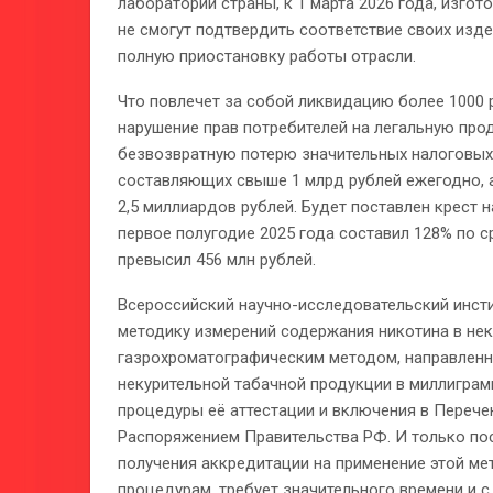
лаборатории страны, к 1 марта 2026 года, изго
не смогут подтвердить соответствие своих изд
полную приостановку работы отрасли.
Что повлечет за собой ликвидацию более 1000 
нарушение прав потребителей на легальную про
безвозвратную потерю значительных налоговых
составляющих свыше 1 млрд рублей ежегодно, а
2,5 миллиардов рублей. Будет поставлен крест 
первое полугодие 2025 года составил 128% по 
превысил 456 млн рублей.
Всероссийский научно-исследовательский инсти
методику измерений содержания никотина в не
газрохроматографическим методом, направленн
некурительной табачной продукции в миллиграм
процедуры её аттестации и включения в Переч
Распоряжением Правительства РФ. И только по
получения аккредитации на применение этой ме
процедурам, требует значительного времени и с