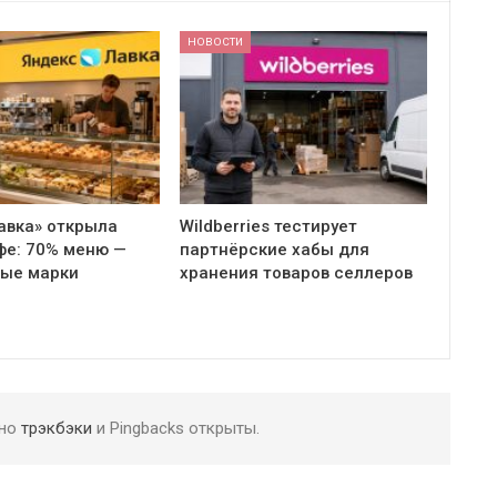
НОВОСТИ
авка» открыла
Wildberries тестирует
фе: 70% меню —
партнёрские хабы для
ные марки
хранения товаров селлеров
 но
трэкбэки
и Pingbacks открыты.