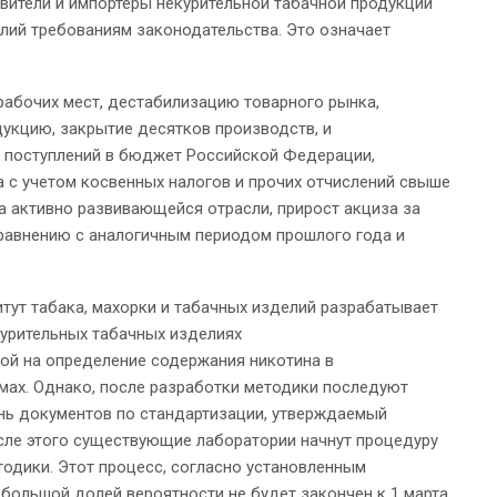
товители и импортеры некурительной табачной продукции
елий требованиям законодательства. Это означает
рабочих мест, дестабилизацию товарного рынка,
дукцию, закрытие десятков производств, и
 поступлений в бюджет Российской Федерации,
 с учетом косвенных налогов и прочих отчислений свыше
на активно развивающейся отрасли, прирост акциза за
сравнению с аналогичным периодом прошлого года и
тут табака, махорки и табачных изделий разрабатывает
курительных табачных изделиях
ой на определение содержания никотина в
мах. Однако, после разработки методики последуют
ень документов по стандартизации, утверждаемый
сле этого существующие лаборатории начнут процедуру
тодики. Этот процесс, согласно установленным
 большой долей вероятности не будет закончен к 1 марта