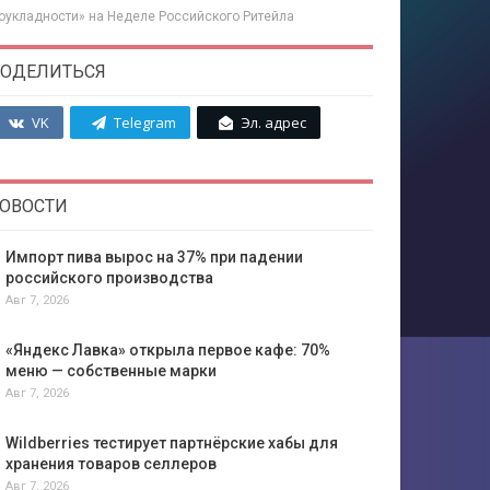
оукладности» на Неделе Российского Ритейла
ОДЕЛИТЬСЯ
VK
Telegram
Эл. адрес
ОВОСТИ
Импорт пива вырос на 37% при падении
российского производства
Авг 7, 2026
«Яндекс Лавка» открыла первое кафе: 70%
меню — собственные марки
Авг 7, 2026
Wildberries тестирует партнёрские хабы для
хранения товаров селлеров
Авг 7, 2026