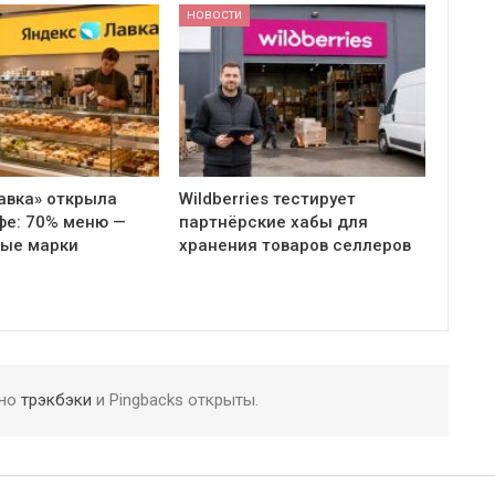
НОВОСТИ
авка» открыла
Wildberries тестирует
фе: 70% меню —
партнёрские хабы для
ные марки
хранения товаров селлеров
 но
трэкбэки
и Pingbacks открыты.