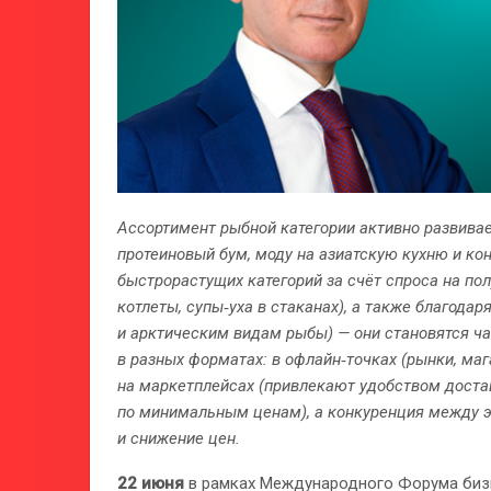
Ассортимент рыбной категории активно развива
протеиновый бум, моду на азиатскую кухню и ко
быстрорастущих категорий за счёт спроса на п
котлеты, супы‑уха в стаканах), а также благода
и арктическим видам рыбы) — они становятся ч
в разных форматах: в офлайн‑точках (рынки, ма
на маркетплейсах (привлекают удобством достав
по минимальным ценам), а конкуренция между 
и снижение цен.
22 июня
в рамках Международного Форума бизн