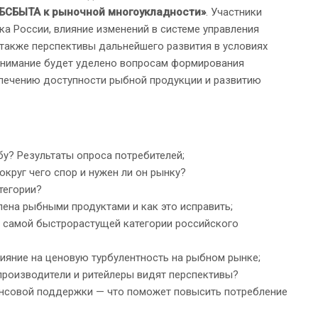
БСБЫТА к рыночной многоукладности»
. Участники
а России, влияние изменений в системе управления
 также перспективы дальнейшего развития в условиях
внимание будет уделено вопросам формирования
печению доступности рыбной продукции и развитию
бу? Результаты опроса потребителей;
круг чего спор и нужен ли он рынку?
тегории?
ена рыбными продуктами и как это исправить;
в самой быстрорастущей категории российского
лияние на ценовую турбулентность на рыбном рынке;
производители и ритейлеры видят перспективы?
совой поддержки — что поможет повысить потребление