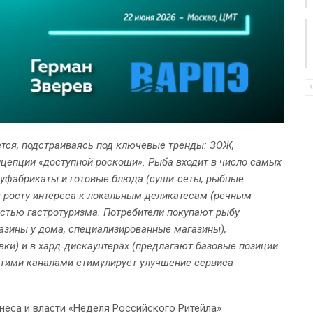
ется, подстраиваясь под ключевые тренды: ЗОЖ,
нцепции «доступной роскоши». Рыба входит в число самых
олуфабрикаты и готовые блюда (суши‑сеты, рыбные
ря росту интереса к локальным деликатесам (речным
астью гастротуризма. Потребители покупают рыбу
газины у дома, специализированные магазины),
ки) и в хард‑дискаунтерах (предлагают базовые позиции
этими каналами стимулирует улучшение сервиса
еса и власти «Неделя Российского Ритейла»