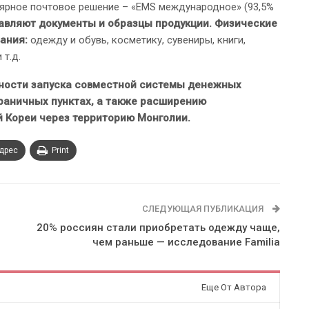
улярное почтовое решение – «EMS международное» (93,5%
авляют документы и образцы продукции. Физические
ания:
одежду и обувь, косметику, сувениры, книги,
 т.д.
ности запуска совместной системы денежных
раничных пунктах, а также расширению
й Кореи через территорию Монголии.
адрес
Print
СЛЕДУЮЩАЯ ПУБЛИКАЦИЯ
20% россиян стали приобретать одежду чаще,
чем раньше — исследование Familia
Еще От Автора