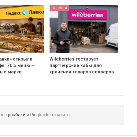
НОВОСТИ
авка» открыла
Wildberries тестирует
фе: 70% меню —
партнёрские хабы для
ные марки
хранения товаров селлеров
 но
трэкбэки
и Pingbacks открыты.