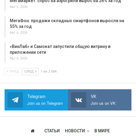
Мегамаркет: спрос на аэрогрили вырос на 26% за год
Авг 6, 2026
МегаФон: продажи складных смартфонов выросли на
55% за год
Авг 6, 2026
«ВинЛаб» и Самокат запустили общую витрину в
приложении сети
Авг 6, 2026
ПРЕД
СЛЕД
1 из 2 604
Telegram
VK
Join us on Telegram
Join us on VK
СТАТЬИ
НОВОСТИ
В МИРЕ