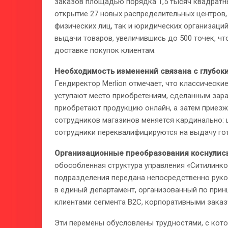
заказов площадью порядка 1,5 тысяч квадратны
открытие 27 новых распределительных центров,
физических лиц, так и юридических организаций
выдачи товаров, увеличившись до 500 точек, ч
доставке покупок клиентам.
Необходимость изменений связана с глубок
Гендиректор Merlion отмечает, что классически
уступают место приобретениям, сделанным зара
приобретают продукцию онлайн, а затем приезж
сотрудников магазинов меняется кардинально: 
сотрудники переквалифицируются на выдачу го
Организационные преобразования коснулись
обособленная структура управления «Ситилинко
подразделения передана непосредственно руко
в единый департамент, организованный по прин
клиентами сегмента B2C, корпоративными заказ
Эти перемены обусловлены трудностями, с кото