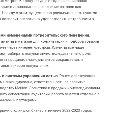
х метров. К концу текущего года запланировано
 ориентированных на выполнение заказов как
. Наряду с этим, существенно расширится сеть пунктов
то позволит оперативно удовлетворять потребности в
ими изменениями потребительского поведения
.
е визиты в магазин для консультаций и подбора товаров
нее через интернет-ресурсы. Клиенты все чаще
ают забирать покупки лично, вследствие чего роль
штат продавцов-консультантов сокращается, и
товых заказов покупателям.
 и системы управления сетью.
Ранее действующая
м» ликвидирована, ответственность за развитие
водству Merlion. Логистика и продажи консолидированы
ципу сегментации аудитории: работа ведется отдельно с
чиками и партнерами.
рыми столкнулся бизнес в течение 2022-2023 годов,