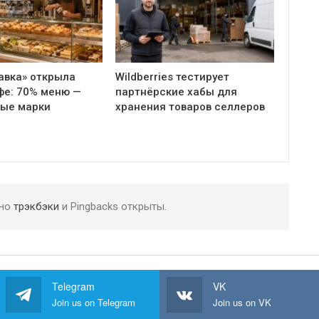
авка» открыла
Wildberries тестирует
фе: 70% меню —
партнёрские хабы для
ные марки
хранения товаров селлеров
 но
трэкбэки
и Pingbacks открыты.
Telegram
VK
Join us on Telegram
Join us on VK