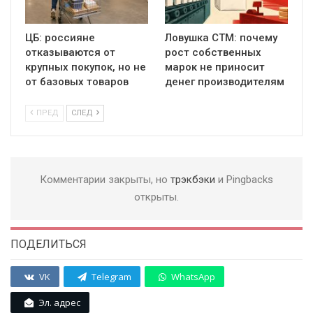
ЦБ: россияне
Ловушка СТМ: почему
отказываются от
рост собственных
крупных покупок, но не
марок не приносит
от базовых товаров
денег производителям
ПРЕД
СЛЕД
Комментарии закрыты, но
трэкбэки
и Pingbacks
открыты.
ПОДЕЛИТЬСЯ
VK
Telegram
WhatsApp
Эл. адрес