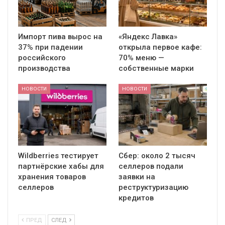
Импорт пива вырос на
«Яндекс Лавка»
37% при падении
открыла первое кафе:
российского
70% меню —
производства
собственные марки
НОВОСТИ
НОВОСТИ
Wildberries тестирует
Сбер: около 2 тысяч
партнёрские хабы для
селлеров подали
хранения товаров
заявки на
селлеров
реструктуризацию
кредитов
ПРЕД
СЛЕД