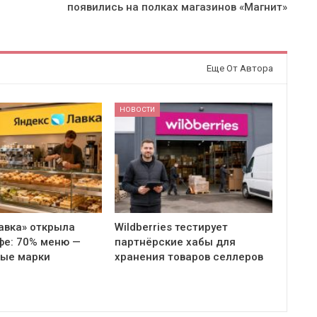
появились на полках магазинов «Магнит»
Еще От Автора
НОВОСТИ
авка» открыла
Wildberries тестирует
фе: 70% меню —
партнёрские хабы для
ные марки
хранения товаров селлеров