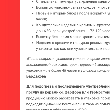
Оптимальная температура хранения салатов
Вскрытую упаковку салата следует употреб
Первые и вторые блюда после вскрытия уп
часов;
Кондитерские изделия с кремом и фруктов
до +6 °C, срок употребления — 72-120 часо
Выпечку без крема можно хранить при тем
Изделия с орехами и глазурью рекомендуе
упаковке, так как они чувствительны к п
«После вскрытия упаковки условия и сроки хран
апельсиновый сок имеет срок годности 6 месяце
упаковки — не более 48 часов в условиях холодиль
Бардакова
Для подогрева и последующего употреблени
посуду из керамики, фарфора или термостойк
продукцию можно разогревать в упаковке произ
подходят бумажные контейнеры и тара из полип
треугольнике и аббревиатура «PP»).