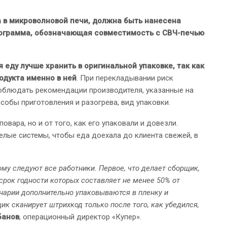
 в микроволновой печи, должна быть нанесена
ктограмма, обозначающая совместимость с СВЧ-печью
 еду лучше хранить в оригинальной упаковке, так как
одукта именно в ней
. При перекладывании риск
соблюдать рекомендации производителя, указанные на
особы приготовления и разогрева, вид упаковки.
овара, но и от того, как его упаковали и довезли.
лые системы, чтобы еда доехала до клиента свежей, в
ому следуют все работники. Первое, что делает сборщик,
 срок годности которых составляет не менее 50% от
инарии дополнительно упаковываются в пленку и
ик сканирует штрихкод только после того, как убедился,
банов
, операционный директор «Купер».