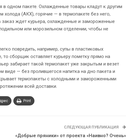
я в одном пакете. Охлажденные товары кладут к другим
м холода (АКХ), горячие — в термопакете без него,
а заказ ждет курьера, охлажденные и замороженные
олодильном или морозильном отделении, чтобы не
легко повредить, например, супы в пластиковых
е, то сборщик оставляет курьеру пометку прямо на
рьер забирает такой термопакет уже закрытым и везет
м виде — без пролившегося напитка на дно пакета и
акрывает термопакеты с холодными и замороженными
протяжении всей доставки.
адрес
Print
СЛЕДУЮЩАЯ ПУБЛИКАЦИЯ
и
«Добрые пряники» от проекта «Наивно? Очень»