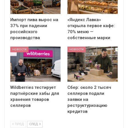
Импорт пива вырос на
«Яндекс Лавка»
37% при падении
открыла первое кафе:
российского
70% меню —
производства
собственные марки
НОВОСТИ
НОВОСТИ
Wildberries тестирует
Сбер: около 2 тысяч
партнёрские хабы для
селлеров подали
хранения товаров
заявки на
селлеров
реструктуризацию
кредитов
ПРЕД
СЛЕД