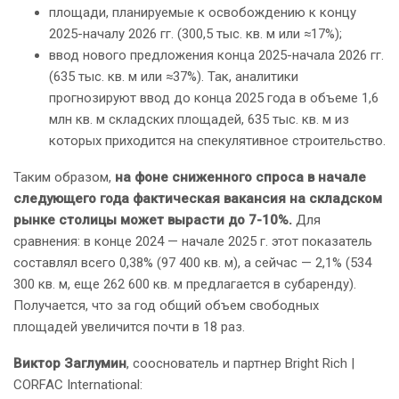
площади, планируемые к освобождению к концу
2025-началу 2026 гг. (300,5 тыс. кв. м или ≈17%);
ввод нового предложения конца 2025-начала 2026 гг.
(635 тыс. кв. м или ≈37%). Так, аналитики
прогнозируют ввод до конца 2025 года в объеме 1,6
млн кв. м складских площадей, 635 тыс. кв. м из
которых приходится на спекулятивное строительство.
Таким образом,
на фоне сниженного спроса в начале
следующего года фактическая вакансия на складском
рынке столицы может вырасти до 7-10%.
Для
сравнения: в конце 2024 — начале 2025 г. этот показатель
составлял всего 0,38% (97 400 кв. м), а сейчас — 2,1% (534
300 кв. м, еще 262 600 кв. м предлагается в субаренду).
Получается, что за год общий объем свободных
площадей увеличится почти в 18 раз.
Виктор Заглумин
, сооснователь и партнер Bright Rich |
CORFAC International: