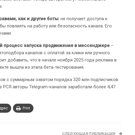
е.
авами, как и другие боты
: не получает доступа к
ы повлиять на работу или безопасность канала. Его
чами.
й процесс запуска продвижения в мессенджере
–
топодбора каналов с оплатой за клики или ручного
оит добавить, что в начале ноября 2025 года реклама в
кте вышла из этапа бета-тестирования.
ов с суммарным охватом порядка 320 млн подписчиков.
 в РСЯ авторы Telegram-каналов заработали более 4,47
адрес
Print
СЛЕДУЮЩАЯ ПУБЛИКАЦИЯ