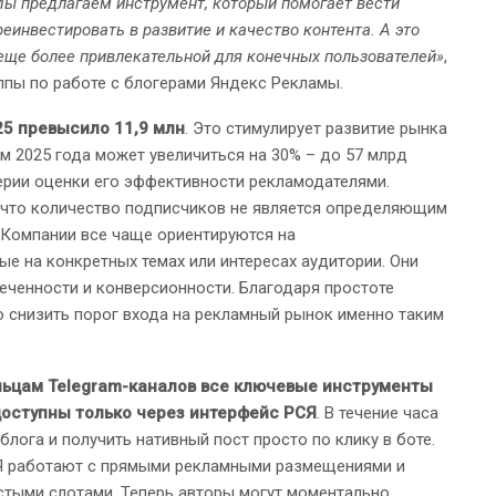
 Мы предлагаем инструмент, который помогает вести
еинвестировать в развитие и качество контента. А это
 еще более привлекательной для конечных пользователей»
,
уппы по работе с блогерами Яндекс Рекламы.
25 превысило 11,9 млн
. Это стимулирует развитие рынка
м 2025 года может увеличиться на 30% – до 57 млрд
терии оценки его эффективности рекламодателями.
 что количество подписчиков не является определяющим
 Компании все чаще ориентируются на
е на конкретных темах или интересах аудитории. Они
ченности и конверсионности. Благодаря простоте
 снизить порог входа на рекламный рынок именно таким
ьцам Telegram-каналов все ключевые инструменты
доступны только через интерфейс РСЯ
. В течение часа
блога и получить нативный пост просто по клику в боте.
СЯ работают с прямыми рекламными размещениями и
устыми слотами. Теперь авторы могут моментально