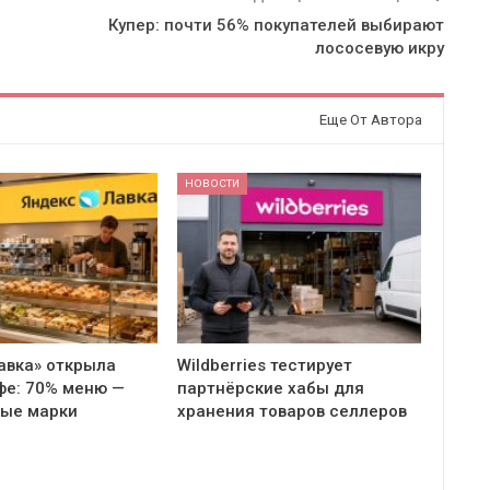
Купер: почти 56% покупателей выбирают
лососевую икру
Еще От Автора
НОВОСТИ
авка» открыла
Wildberries тестирует
фе: 70% меню —
партнёрские хабы для
ные марки
хранения товаров селлеров