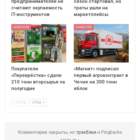
предпринимателей не
сезон стартовал, но
считают окупаемость
траты ушли на
IT-инструментов
маркетплейсы
НОВОСТИ
НОВОСТИ
Покупатели
«Магнит» подписал
«Перекрёстка» сдали
первый агроконтракт в
210 тонн вторсырья за
Чечне на 300 тонн
полугодие
яблок
ПРЕД
СЛЕД
Комментарии закрыты, но
трэкбэки
и Pingbacks