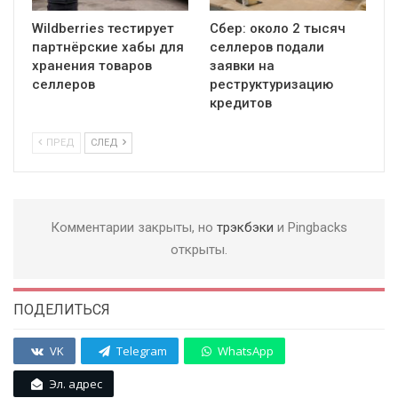
Wildberries тестирует
Сбер: около 2 тысяч
партнёрские хабы для
селлеров подали
хранения товаров
заявки на
селлеров
реструктуризацию
кредитов
ПРЕД
СЛЕД
Комментарии закрыты, но
трэкбэки
и Pingbacks
открыты.
ПОДЕЛИТЬСЯ
VK
Telegram
WhatsApp
Эл. адрес