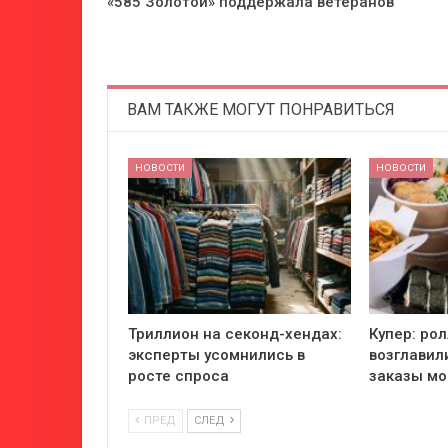
«585 Золотой» поддержала ветеранов
ВАМ ТАКЖЕ МОГУТ ПОНРАВИТЬСЯ
НОВОСТИ
НОВОСТИ
Триллион на секонд-хендах:
Купер: ро
эксперты усомнились в
возглавил
росте спроса
заказы мо
ПРЕД
СЛЕД