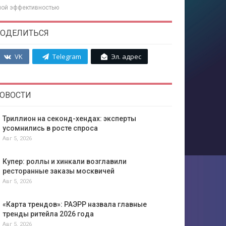
нной эффективностью
ОДЕЛИТЬСЯ
VK
Telegram
Эл. адрес
ОВОСТИ
Триллион на секонд-хендах: эксперты
усомнились в росте спроса
Авг 5, 2026
Купер: роллы и хинкали возглавили
ресторанные заказы москвичей
Авг 5, 2026
«Карта трендов»: РАЭРР назвала главные
тренды ритейла 2026 года
Авг 5, 2026