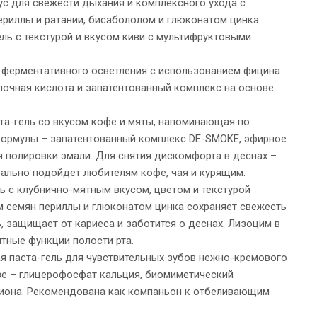
ус для свежести дыхания и комплексного ухода с
риллы и ратании, бисабололом и глюконатом цинка.
ель с текстурой и вкусом киви с мультифруктовыми
 ферментативного осветления с использованием фицина.
лочная кислота и запатентованный комплекс на основе
а-гель со вкусом кофе и мяты, напоминающая по
формулы – запатентованный комплекс DE-SMOKE, эфирное
 полировки эмали. Для снятия дискомфорта в деснах –
еально подойдет любителям кофе, чая и курящим.
ь с клубнично-мятным вкусом, цветом и текстурой
м семян периллы и глюконатом цинка сохраняет свежесть
, защищает от кариеса и заботится о деснах. Лизоцим в
тные функции полости рта.
 паста-гель для чувствительных зубов нежно-кремового
ве – глицерофосфат кальция, биомиметический
 пиона. Рекомендована как компаньон к отбеливающим