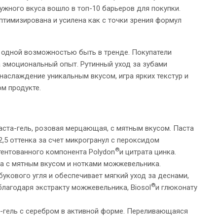
 нужного вкуса вошло в топ-10 барьеров для покупки.
тимизирована и усилена как с точки зрения формул
е одной возможностью быть в тренде. Покупатели
 эмоциональный опыт. Рутинный уход за зубами
наслаждение уникальным вкусом, игра ярких текстур и
м продукте.
ста-гель, розовая мерцающая, с мятным вкусом. Паста
,5 оттенка за счет микрогранул с пероксидом
®
тентованного компонента Polydon
и цитрата цинка.
а с мятным вкусом и нотками можжевельника.
кового угля и обеспечивает мягкий уход за деснами,
®
лагодаря экстракту можжевельника, Biosol
и глюконату
-гель с серебром в активной форме. Переливающаяся