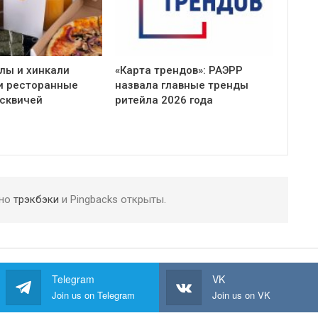
ллы и хинкали
«Карта трендов»: РАЭРР
и ресторанные
назвала главные тренды
сквичей
ритейла 2026 года
 но
трэкбэки
и Pingbacks открыты.
Telegram
VK
Join us on Telegram
Join us on VK