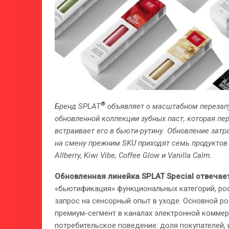
®
Бренд SPLAT
объявляет о масштабном перезапу
обновленной коллекции зубных паст, которая пе
встраивает его в бьюти-рутину. Обновление затр
на смену прежним SKU приходят семь продуктов но
Allberry, Kiwi Vibe, Coffee Glow и Vanilla Calm.
Обновленная линейка SPLAT Special отвечае
«бьютификация» функциональных категорий, ро
запрос на сенсорный опыт в уходе. Основной ро
премиум-сегмент в каналах электронной коммер
потребительское поведение: доля покупателей,