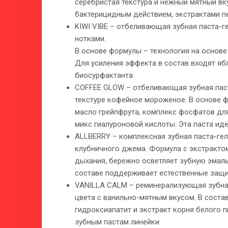
серебристая текстура и нежный мятный вк
бактерицидным действием, экстрактами пе
KIWI VIBE – отбеливающая зубная паста-г
нотками.
В основе формулы – технология на основе
Для усиления эффекта в состав входят яб
биосурфактанта.
COFFEE GLOW – отбеливающая зубная паст
текстуре кофейное мороженое. В основе 
масло грейпфрута, комплекс фосфатов для
микс гиалуроновой кислоты. Эта паста ид
ALLBERRY – комплексная зубная паста-гел
клубничного джема. Формула с экстракто
дыхания, бережно осветляет зубную эмаль
составе поддерживает естественные защи
VANILLA CALM – реминерализующая зубная
цвета с ванильно-мятным вкусом. В соста
гидроксиапатит и экстракт корня белого
зубным пастам линейки.